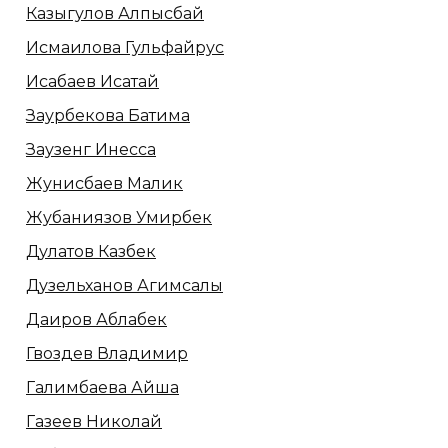
Казыгулов Алпысбай
Исмаилова Гульфайрус
Исабаев Исатай
Заурбекова Батима
Заузенг Инесса
Жунисбаев Малик
Жубаниязов Умирбек
Дулатов Казбек
Дузельханов Агимсалы
Даиров Аблабек
Гвоздев Владимир
Галимбаева Айша
Газеев Николай