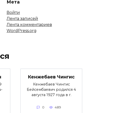
Мета
Войти
Лента записей
Лента комментариев
WordPress.org
ся
н
Кенжебаев Чингис
9
Кенжебаев Чингис
ы-
Бейсембаевич родился 4
августа 1927 года в г.
0
489