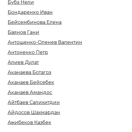
Бубэ Нели
Бондаренко Иван
Бейсембинова Елена
Баянов Гани
Антощенко-Оленев Валентин
Антоненко Петр
Алиев Дулат
Аканаева Ботагоз
Аканаев Бейсебек
Аканаев Амандос
Айтбаев Салихитдин
Айдосов Шахмардан
Ажибеков Казбек