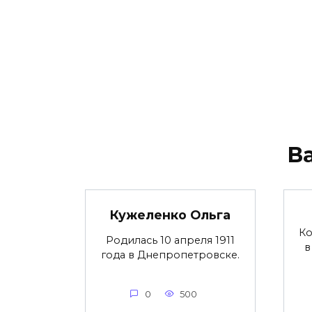
В
Кужеленко Ольга
Ко
Родилась 10 апреля 1911
в
года в Днепропетровске.
0
500