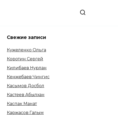
Свежие записи
Кужеленко Ольга
Коротин Сергей
Килибаев Нурлан
Кенжебаев Чингис
Касымов Досбол
Кастеев Абылхан
Каспак Манат
Каржасов Галым