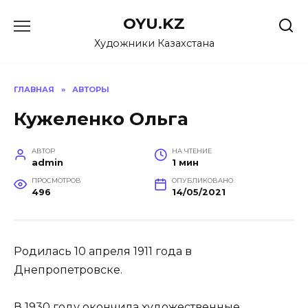
Перейти
OYU.KZ
к
содержанию
Художники Казахстана
ГЛАВНАЯ
»
АВТОРЫ
Кужеленко Ольга
АВТОР
НА ЧТЕНИЕ
admin
1 мин
ПРОСМОТРОВ
ОПУБЛИКОВАНО
496
14/05/2021
Родилась 10 апреля 1911 года в
Днепропетровске.
В 1930 году окончила художественные