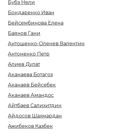
Бубэ Нели
Бондаренко Иван
Бейсембинова Елена
Баянов Гани
Антощенко-Оленев Валентин
Антоненко Петр
Алиев Дулат
Аканаева Ботагоз
Аканаев Бейсебек
Аканаев Амандос
Айтбаев Салихитдин
Айдосов Шахмардан
Ажибеков Казбек