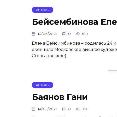
АВТОРЫ
Бейсембинова Еле
14/05/2021
0
518
Елена Бейсимбинова – родилась 24 июл
окончила Московское высшее худож
Строгановское).
АВТОРЫ
Баянов Гани
14/05/2021
0
396