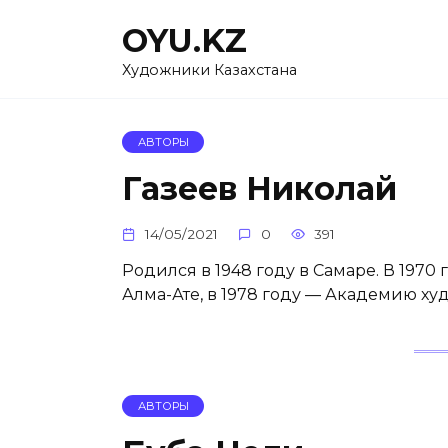
Перейти
OYU.KZ
к
содержанию
Художники Казахстана
АВТОРЫ
Газеев Николай
14/05/2021
0
391
Родился в 1948 году в Самаре. В 197
Алма-Ате, в 1978 году — Академию худ
АВТОРЫ