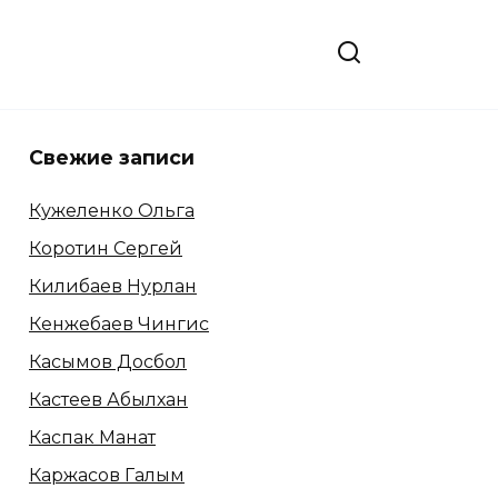
Свежие записи
Кужеленко Ольга
Коротин Сергей
Килибаев Нурлан
Кенжебаев Чингис
Касымов Досбол
Кастеев Абылхан
Каспак Манат
Каржасов Галым